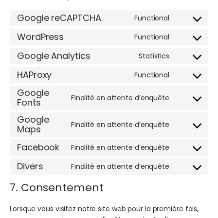
Google reCAPTCHA
Functional
Consent
to
WordPress
Functional
Consent
service
to
Google Analytics
google-
Statistics
Consent
service
recaptcha
to
HAProxy
wordpress
Functional
Consent
service
to
Google
google-
Finalité en attente d’enquête
Fonts
service
Consent
analytics
haproxy
to
Google
service
Finalité en attente d’enquête
Maps
Consent
google-
to
fonts
Facebook
Finalité en attente d’enquête
service
Consent
google-
to
Divers
Finalité en attente d’enquête
Consent
maps
service
to
facebook
7. Consentement
service
divers
Lorsque vous visitez notre site web pour la première fois,